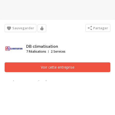
Sauvegarder
Partager
DB climatisation
7 Réalisations
2 Services
Voir cette entreprise
systeme central
Salle mécanique, Montréal/Laval/Longueuil (Grand
Montréal)
SYSTEME ACCUMULATEUR DE CHALEUR STEFFES SERENITY ET
THERMOPOMPE