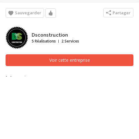
Sauvegarder
Partager
Dsconstruction
5 Réalisations
2 Services
Voir cette entreprise
Mcguire
Structures et ossatures, Gatineau (Outaouais)
Recherches associées
Structures et ossatures
Gatineau (Outaouais)
Nudura
Durable
Efficacité
Énergétique
Performant