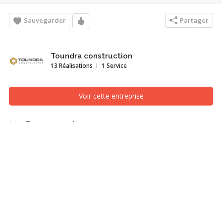
Sauvegarder
Partager
Toundra construction
13 Réalisations
1 Service
Voir cette entreprise
La Panoramique
Salon, Saint-Jérôme/Blainville (Laurentides)
Maison bioclimatique bâtie dans un écodomaine à Val-David. La
fenestration abondante qui donne une vue imprenable sur les
montagnes efface la barrière entre la maison et la nature pour ne
faire qu'un avec elle. Le choix de matériaux durables et
innovateurs est parfaitement agencé. La maison est lumineuse et
harmonieuse et présente des choix de matériaux à la fois
durables, harmonieux et élégants.