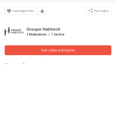
Sauvegarder
Partager
Groupe Habitech
3 Réalisations
1 Service
Voir cette entreprise
Projet Goncourt
Finition extérieur, Québec/Lévis (Ville de Québec)
Recherches associées
Finition extérieur
Québec/Lévis (Ville de Québec)
Multilogement
Construction