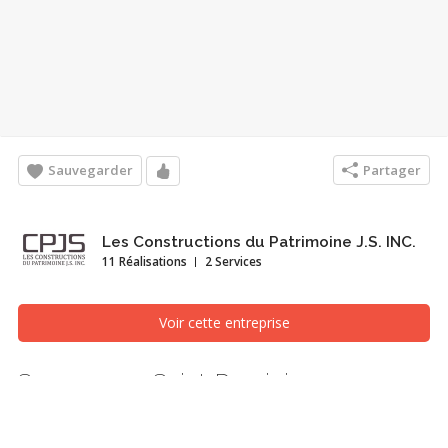
Sauvegarder
Partager
Les Constructions du Patrimoine J.S. INC.
11 Réalisations
2 Services
Voir cette entreprise
Sous oeuvre Saint-Dominic
Fondations et vide sanitaires, Montréal/Laval/Longueuil
(Grand Montréal)