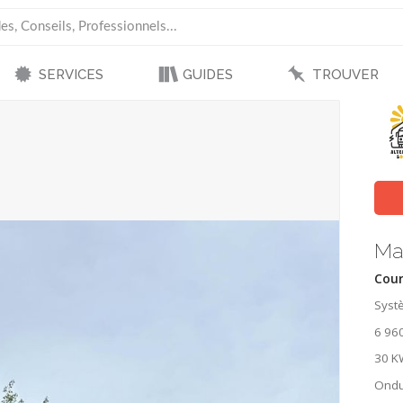
SERVICES
GUIDES
TROUVER
Ma
Cour
Syst
6 96
30 KW
Ondu