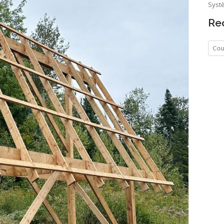
Systè
Re
Cou