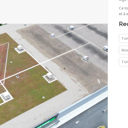
Ce to
et à 
Re
Toi
Mon
Toi