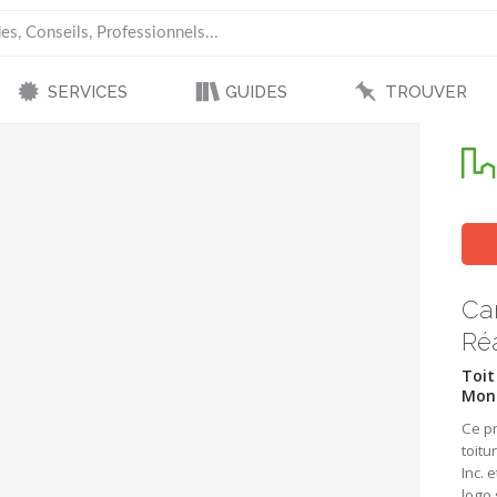
SERVICES
GUIDES
TROUVER
Can
Réa
Toit
Mont
Ce pr
toitu
Inc. 
logo 