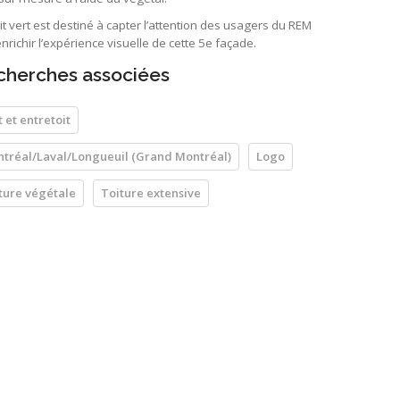
it vert est destiné à capter l’attention des usagers du REM
enrichir l’expérience visuelle de cette 5e façade.
cherches associées
t et entretoit
tréal/Laval/Longueuil (Grand Montréal)
Logo
ture végétale
Toiture extensive