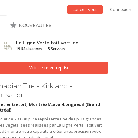
Lancez-vous
Connexion
NOUVEAUTÉS
La Ligne Verte toit vert inc.
19 Réalisations
5 Services
Voir cette entreprise
adian Tire - Kirkland -
lisation
 et entretoit, Montréal/Laval/Longueuil (Grand
réal)
ojet de 23 000 pi.ca représente une des plus grandes
res végétalisées réalisées par La Ligne Verte : Toit Vert
et démontre notre capacité à créer avec précision votre
sur mesure à l’aide du végétal.