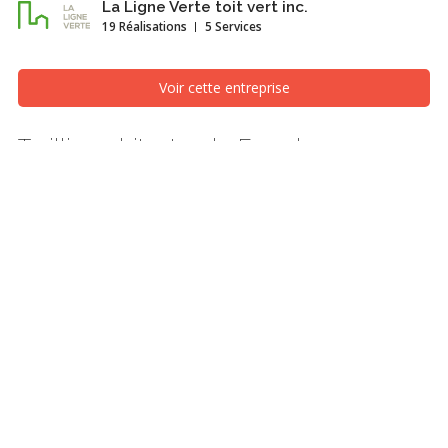
La Ligne Verte toit vert inc.
19 Réalisations
5 Services
Voir cette entreprise
Treillis architectural - Facade
végétalisée
Terrasse et balcon, Montréal/Laval/Longueuil (Grand
Montréal)
Inspiré par la Bosco Verticale (forêt verticale) à Milan, cette façade
végétale est le premier projet de ce type au Québec.
Les câbles en acier inoxidable sont intégrés aux balcons de cet
édifice de 18 étages et sur ses quatre façades, où poussent
diverses grimpantes.
Notre équipes a conçu plus de 70 écrans végétaux, installé 543
câbles et mis en place 215 mètres linéaires de bacs plantés,
totalisant 1 030 plantes.