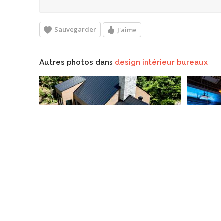
Sauvegarder
J'aime
Autres photos dans
design intérieur bureaux