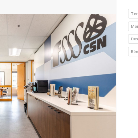
Ter
Mon
Des
Rén