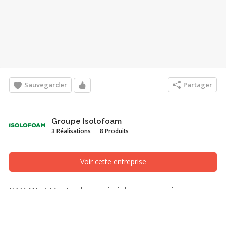
Sauvegarder
Partager
Groupe Isolofoam
3 Réalisations
8 Produits
Voir cette entreprise
ISOCLAD | Isolant rigide pare-air pour
murs extérieurs commerciaux
Travaux - Extérieur, Québec/Lévis (Ville de Québec)