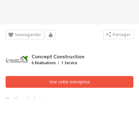
Sauvegarder
Partager
Concept Construction
6 Réalisations
1 Service
Voir cette entreprise
Salle de bain
Salle de bain, Québec/Lévis (Ville de Québec)
Rénovation d'une petite salle de bain de sous-sol comprenant
douche, lavabo, toilette, céramique au plancher et sur l'ensemble
des murs, plancher chauffant.