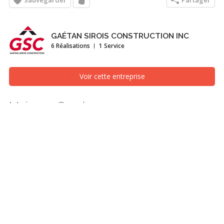
Sauvegarder
Partager
GAÉTAN SIROIS CONSTRUCTION INC
6 Réalisations
1 Service
Voir cette entreprise
Maison - Granby
Escaliers, Granby/Bromont/Cowansville (Estrie)
Recherches associées
Escaliers
Granby/Bromont/Cowansville (Estrie)
Autres photos dans
Maison - Granby