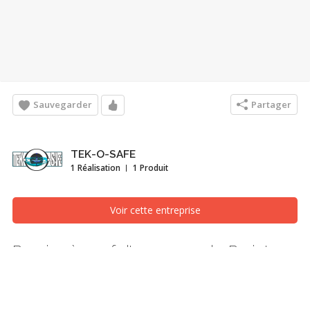
Sauvegarder
Partager
TEK-O-SAFE
1 Réalisation
1 Produit
Voir cette entreprise
Remise à neuf d'un sous-sol - Projet
2022
Fondations et vide sanitaires, Saint-Jérôme/Blainville
(Laurentides)