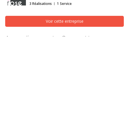
3 Réalisations
1 Service
Voir cette entreprise
Agrandissement « Granny House »
Façade avant, Saint-Jean-sur-Richelieu (Montérégie)
Agrandissement d’une maison existante avec l’ajout d’un salon
ensoleillé et une chambre des maîtres.
Caractéristiques de performance énergétique:
Conception Novoclimat
Isolation en laine de roche et polystyrène expansé pour
l’enveloppe
Cellulose dans le toit
Chauffage électrique (planchers et plinthes)
Matériaux utilisés: