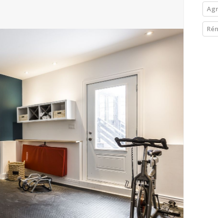
Agr
Rén