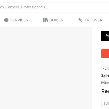
SERVICES
GUIDES
TROUVER
Ré
Sall
Réno
Re
Sal