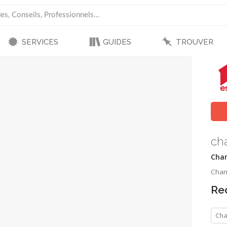
SERVICES
GUIDES
TROUVER
ch
Cham
Cham
Re
Ch