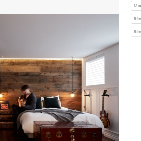
Mon
Rén
Rén