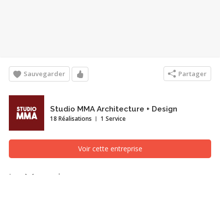
Sauvegarder
Partager
Studio MMA Architecture + Design
18 Réalisations
1 Service
Voir cette entreprise
Le Memph
Façade avant, Sherbrooke (Estrie)
Le Memph est un projet de développement de condominiums à
proximité du Lac Memphrémagog certifié LEED Or. L’esthétique du