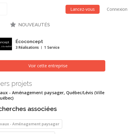
Lancez-vous
Connexion
NOUVEAUTÉS
Écoconcept
3 Réalisations
1 Service
Voir cette entreprise
ers projets
aux - Aménagement paysager, Québec/Lévis (Ville
uébec)
cherches associées
vaux - Aménagement paysager