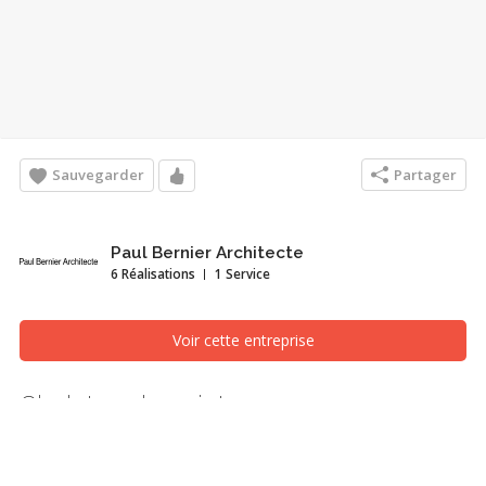
Sauvegarder
Partager
Paul Bernier Architecte
6 Réalisations
1 Service
Voir cette entreprise
Chalet sur la pointe
Salon, Montréal/Laval/Longueuil (Grand Montréal)
Les clients sont propriétaires de ce chalet en bois rond qui