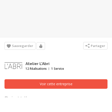
Sauvegarder
Partager
Atelier L'Abri
12 Réalisations
1 Service
Voir cette entreprise
Baie-Yelle
Façade avant, Gatineau (Outaouais)