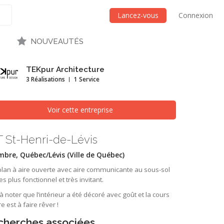
Lancez-vous
Connexion
NOUVEAUTÉS
TEKpur Architecture
3 Réalisations
1 Service
Voir cette entreprise
T St-Henri-de-Lévis
bre, Québec/Lévis (Ville de Québec)
plan à aire ouverte avec aire communicante au sous-sol
es plus fonctionnel et très invitant.
t à noter que l’intérieur a été décoré avec goût et la cours
re est à faire rêver !
cherches associées