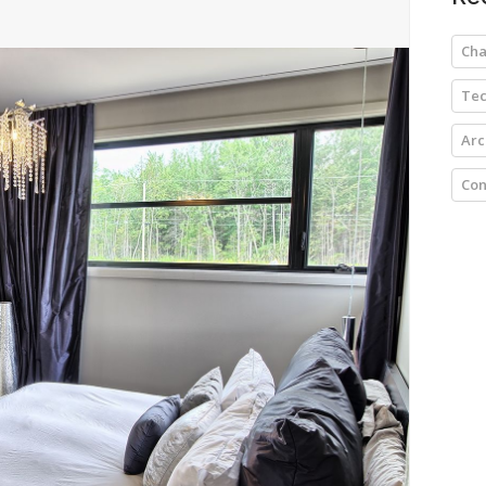
Ch
Tec
Arc
Con