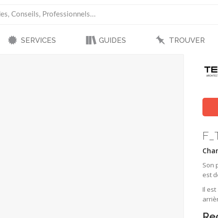
SERVICES
GUIDES
TROUVER
F_
Cham
Son 
est d
Il es
arriè
Re