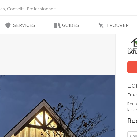
SERVICES
GUIDES
TROUVER
Ba
Cour
Réno
lac e
Re
Cou