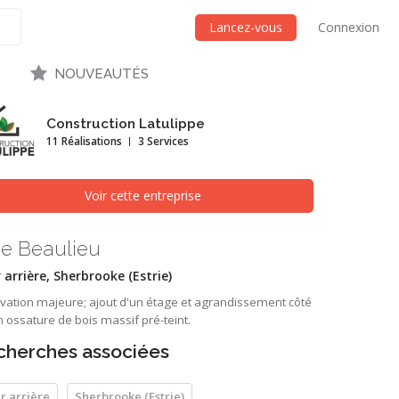
Lancez-vous
Connexion
NOUVEAUTÉS
Construction Latulippe
11 Réalisations
3 Services
Voir cette entreprise
ie Beaulieu
 arrière, Sherbrooke (Estrie)
vation majeure; ajout d'un étage et agrandissement côté
n ossature de bois massif pré-teint.
cherches associées
r arrière
Sherbrooke (Estrie)