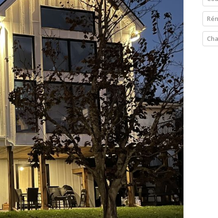
Rén
Cha