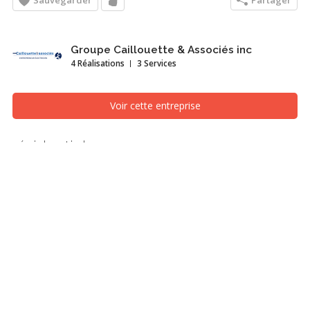
Sauvegarder
Partager
Groupe Caillouette & Associés inc
4 Réalisations
3 Services
Voir cette entreprise
résidentiel
Mécanique du bâtiment, Québec/Lévis (Ville de Québec)
Recherches associées
Mécanique du bâtiment
Québec/Lévis (Ville de Québec)
Autres photos dans
résidentiel