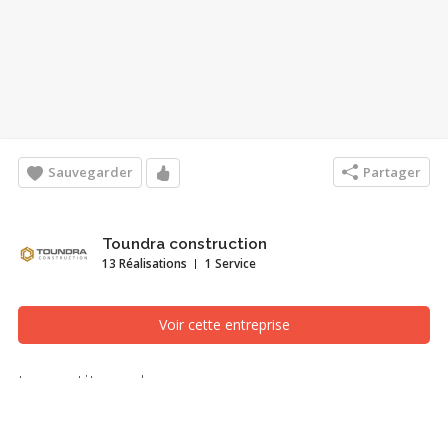
Sauvegarder
Partager
Toundra construction
13 Réalisations
1 Service
Voir cette entreprise
La petite cabane
Salle de jeux, Saint-Jérôme/Blainville (Laurentides)
Optimisation du toit cathédrale. Aménagement de cet espace pour