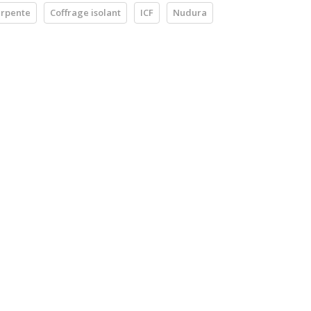
rpente
Coffrage isolant
ICF
Nudura