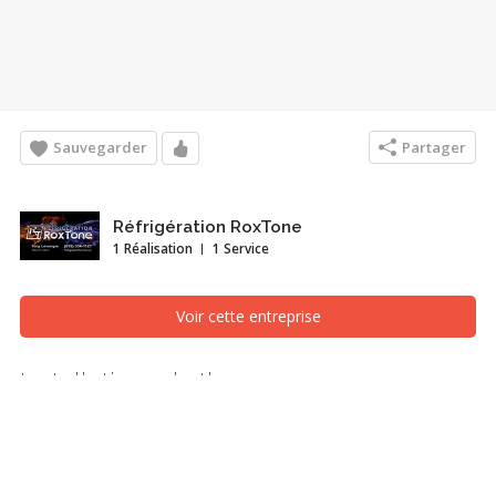
Sauvegarder
Partager
Réfrigération RoxTone
1 Réalisation
1 Service
Voir cette entreprise
Installations de thermopompes
murales et centrales
Mécanique du bâtiment, Gatineau (Outaouais)
Recherches associées