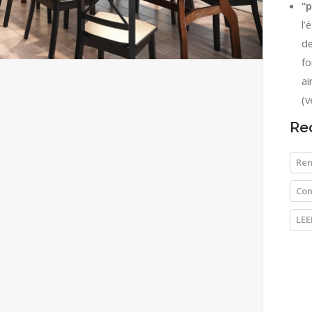
“p
l’
de
fo
ai
(v
Re
Ren
Con
LEE