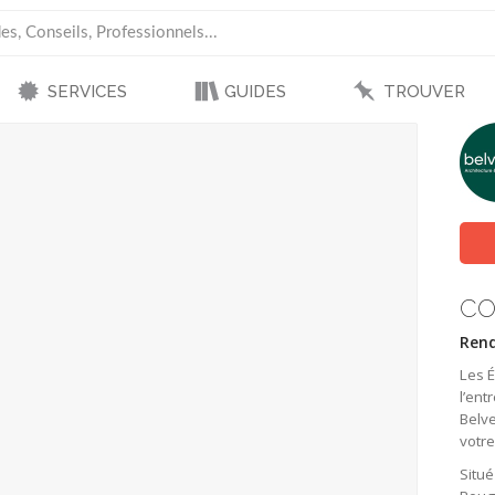
SERVICES
GUIDES
TROUVER
CO
Rend
Les 
l’ent
Belve
votr
Situé