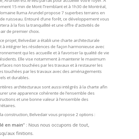
, Arundel est le lieu parfait pour accueillir votre foyer. À
ement 15 min de Mont-Tremblant et à 1h30 de Montréal,
odomaine Iluma Arundel propose 7 superbes terrains en
de ruisseau. Entouré d’une forêt, ce développement vous
tera à la fois la tranquillité et une offre d'activités de
-air de premier choix.
ce projet, Belvedair a établi une charte architecturale
t à intégrer les résidences de façon harmonieuse avec
ironnement qui les accueille et à favoriser la qualité de vie
résidents. Elle vise notamment à maintenir le maximum
rfaces non touchées par les travaux et à restaurer les
ies touchées par les travaux avec des aménagements
els et durables.
ritères architecturaux sont aussi intégrés à la charte afin
surer une apparence cohérente de l’ensemble des
ructions et une bonne valeur à l’ensemble des
iétaires.
la construction, Belvedair vous propose 2 options :
clé en main”
: Nous nous occupons de tout,
squ’aux finitions.