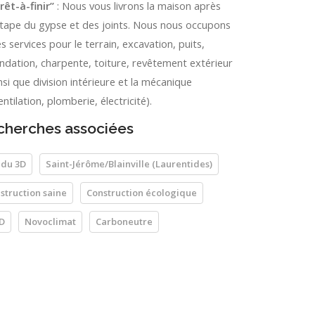
rêt-à-finir”
: Nous vous livrons la maison après
étape du gypse et des joints. Nous nous occupons
s services pour le terrain, excavation, puits,
ndation, charpente, toiture, revêtement extérieur
nsi que division intérieure et la mécanique
entilation, plomberie, électricité).
cherches associées
du 3D
Saint-Jérôme/Blainville (Laurentides)
struction saine
Construction écologique
D
Novoclimat
Carboneutre