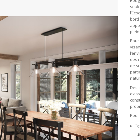
Rouge
seul
l’Éc
bord 
appor
plein
Pour 
visan
l’env
des 
de su
part
natur
Des c
d’as
const
propr
Pour 
“
ju