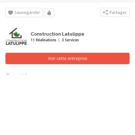
Sauvegarder
Partager
Construction Latulippe
11 Réalisations
3 Services
Voir cette entreprise
Guest house
Chambre, Sherbrooke (Estrie)
Recherches associées
Chambre
Sherbrooke (Estrie)
Charpente massive
Maison écologique
Charpenterie
Timber frame