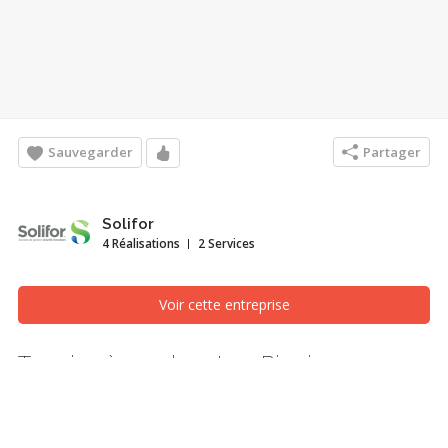
Sauvegarder
Partager
Solifor
4 Réalisations
2 Services
Voir cette entreprise
Terrains à vendre - Lac Pioui
Terrain à bâtir et infrastructures, Québec/Lévis (Ville de
Québec)
Terrains à vendre - Lac Pioui à Rivière-à-Pierre