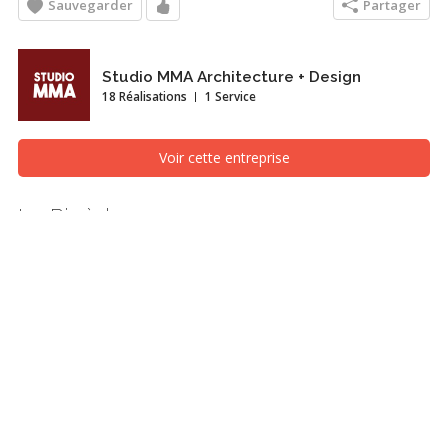
Sauvegarder
Partager
Studio MMA Architecture + Design
18 Réalisations
1 Service
Voir cette entreprise
La Pinède
Vue aérienne, Montréal/Laval/Longueuil (Grand Montréal)
La Pinède a été conçue pour un couple ayant un eu un coup de
cœur pour le site localisé à Hudson, sur les berges de la Rivière des
Outaouais à proximité du Lac des Deux-Montagnes. Avec un
minimum de déboisement sélectif, cette maison unifamiliale vient
s’insérer dans une magnifique forêt composée de pruches de l’Est,
de pins blancs, de chênes rouges, de bouleaux et d’hêtres.
L’orientation de la maison prend avantage des vues
impressionnantes vers le cours d’eau grâce à ses larges fenêtres.
Les propriétaires de la Pinède accueillent très régulièrement leur