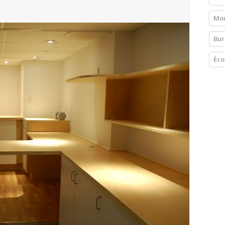
Mon
Bur
Éco