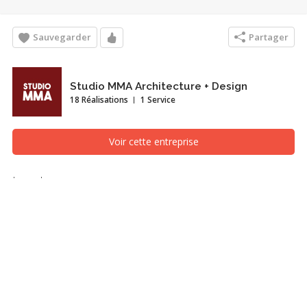
Sauvegarder
Partager
Studio MMA Architecture + Design
18 Réalisations
1 Service
Voir cette entreprise
Lanterne
Salle familiale, Montréal/Laval/Longueuil (Grand Montréal)
La lanterne est projet d’agrandissement d’une maison split-level
située à Saint-Lambert. Une chambre supplémentaire était requise
pour accueillir confortablement la famille nouvellement agrandie.
La rénovation complète du rez-de-jardin a permis d’ajouter cette
chambre supplémentaire tout en aménageant une buanderie et
un espace d’entreposage. L’ajout à l’arrière de la maison a permis
d’agrandir la salle familiale existante et de bonifier sa connexion à