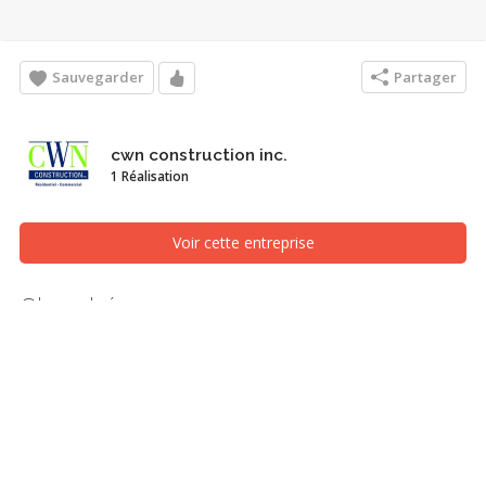
Sauvegarder
Partager
cwn construction inc.
1 Réalisation
Voir cette entreprise
Chambéry
Façade avant, Saint-Jérôme/Blainville (Laurentides)
maison neuve
Recherches associées
Façade avant
Saint-Jérôme/Blainville (Laurentides)