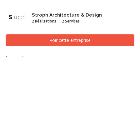
Stroph Architecture & Design
2 Réalisations
2 Services
Voir cette entreprise
Lavoie
Piscine et bassin naturel, Montréal/Laval/Longueuil (Grand
Montréal)
Rénovation totale d’une maison des années 1990 longeant la
route verte du parc Michel Chartrand (ancien Parc régional), située
au nord du Vieux-Longueuil et ayant fait partie de la dernière
phase de plusieurs projets domiciliaires et de terrains boisés qui
ont changé le profil socio-économique de la ville.
La maison Lavoie est une résidence privée pour une famille de 4
personnes. Dotée à l’origine d’une superficie modeste, elle a été
repensée dans ses divisions et sa configuration pour en
maximiser la fonctionnalité par la création, entre autres, de