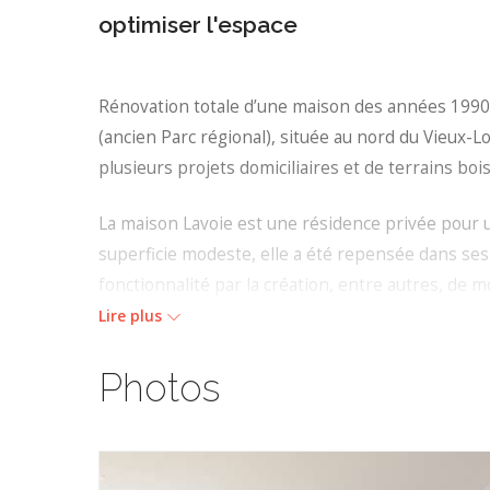
optimiser l'espace
Rénovation totale d’une maison des années 1990 
(ancien Parc régional), située au nord du Vieux-Lo
plusieurs projets domiciliaires et de terrains bois
La maison Lavoie est une résidence privée pour u
superficie modeste, elle a été repensée dans ses 
fonctionnalité par la création, entre autres, de m
ouvertures ont été agrandies pour faire bénéficie
Lire plus
naturelle.
Photos
La combinaison d’un éclairage naturel abondant et
de matériaux nobles tel que le bois au fini mat,
paisible et un équilibre tout en sobriété.