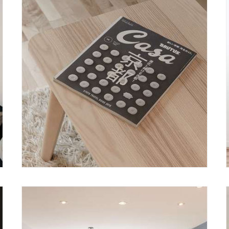
artage avec la salle-à-manger et la cuisine, les mêmes
ant vers l’extérieur. L’aménagement a été conçu de telle
xtérieur riche en biodiversité et ainsi favoriser la
s espaces ont été réduits, dans leur aménagement, à leur
tériaux s’exprimer et atteindre l’élégance par le
lamelles de bois orientées), comme revêtement de
thermique que phonique ainsi que pour ses
laissé brut, pour permettre d’une part à la lumière de
utre part d’offrir un aspect naturel aux pièces.
une cour en cèdre canadien, choisi pour ses vertus
 intempéries.