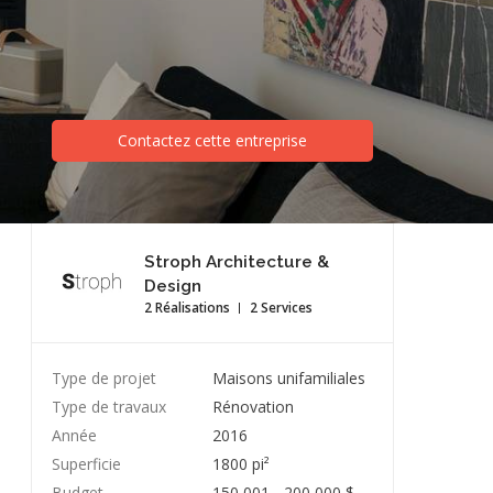
Contactez cette entreprise
Stroph Architecture &
Design
2 Réalisations
2 Services
Type de projet
Maisons unifamiliales
Type de travaux
Rénovation
Année
2016
Superficie
1800 pi²
Budget
150 001 - 200 000 $