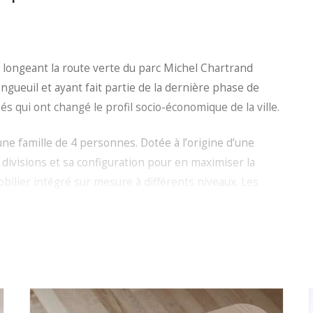
longeant la route verte du parc Michel Chartrand
ngueuil et ayant fait partie de la dernière phase de
és qui ont changé le profil socio-économique de la ville.
ne famille de 4 personnes. Dotée à l’origine d’une
divisions et sa configuration pour en maximiser la
obilier intégré sur mesure à différents niveaux. Les
r tous les espaces d’un flot important de lumière
 d’un camaïeu de couleurs neutres ainsi que l’utilisation
 confèrent à l’environnement intérieur une atmosphère