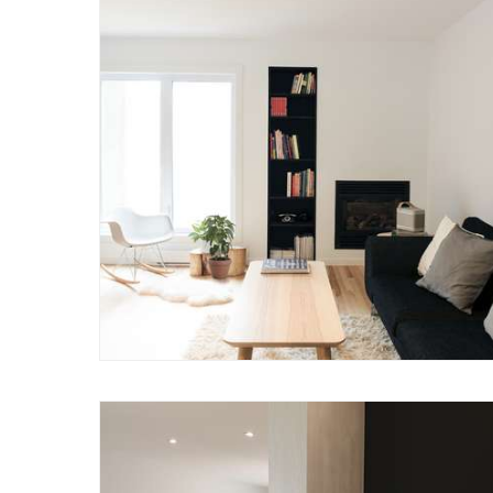
L’espace général étant à aire ouverte, le salon p
intentions de linéarité longitudinale se prolonge
façon à orienter les vues vers un environnement e
contemplation.
Dans un principe de simplicité et d’essentiel, le
strict minimum pour laisser les volumes et les ma
dépouillement.
Au sous-sol, on a privilégié l’OSB (panneaux de 
plancher fini pour ses qualités d’isolation tant 
caractéristiques durable et économique. Il a été 
venir s’accrocher sur sa surface irrégulière et d’a
La piscine orientée plein sud, est ceinturée par 
durables, imputrescibles et de sa résistance aux