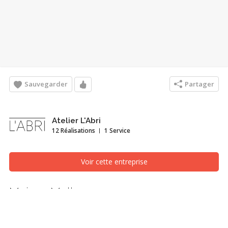
Sauvegarder
Partager
Atelier L'Abri
12 Réalisations
1 Service
Voir cette entreprise
Maison Melba
Façade avant, Granby/Bromont/Cowansville (Estrie)
C’est sur un petit chemin menant au Vermont que s’érige la Maison