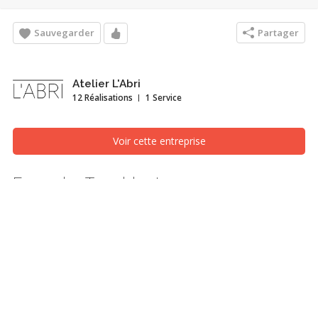
Sauvegarder
Partager
Atelier L'Abri
12 Réalisations
1 Service
Voir cette entreprise
Farouche Tremblant
Finition extérieur, Saint-Jérôme/Blainville (Laurentides)
Adossé au Parc national du Mont-Tremblant et situé au creux de la
vallée de la rivière du Diable, le projet agrotouristique Farouche
propose un concept singulier et unique pour les Laurentides.
Exploitant les qualités naturelles et sauvages du territoire de
presque cent acres, le projet combine une ferme nordique, un
café-buvette, des microrefuges quatre saisons et une base de
plein-air. Du côté nord du chemin du Lac-Supérieur, se dresse la