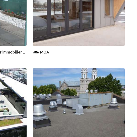
Sauvegarder
Pascalline Quaedvlieg, courtier immobilier chez IMM agence immobilière
MOA