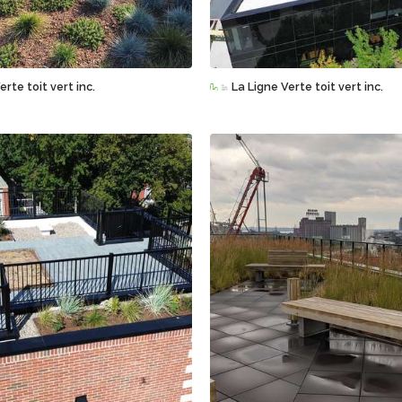
Sauvegarder
Sauvegarder
erte toit vert inc.
La Ligne Verte toit vert inc.
Sauvegarder
Sauvegarder