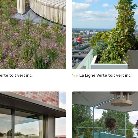
Sauvegarder
Sauvegarder
erte toit vert inc.
La Ligne Verte toit vert inc.