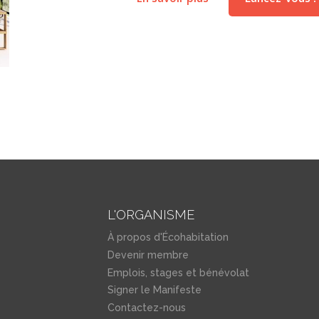
L'ORGANISME
À propos d'Écohabitation
Devenir membre
Emplois, stages et bénévolat
Signer le Manifeste
Contactez-nous