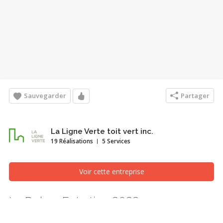
Sauvegarder
Partager
La Ligne Verte toit vert inc.
19 Réalisations
5 Services
Voir cette entreprise
Le Duke - Entretien 2022
Toit terrasse, Montréal/Laval/Longueuil (Grand Montréal)