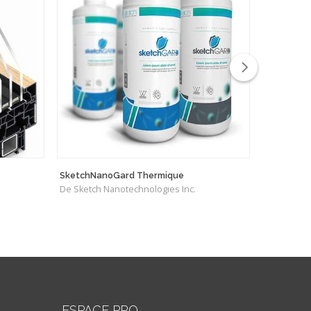
SketchNanoGard Thermique
Cambridge
De Sketch Nanotechnologies Inc.
De Garaga 
ESPACE PRO