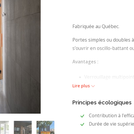
Fabriquée au Québec.
Portes simples ou doubles à
s’ouvrir en oscillo-battant ou
Avantages :
Verrouillage multipoin
Atteint les performan
Lire plus
Porte simple ou doubl
Seuil très bas disponib
Principes écologiques
Oscillo-battant dispon
Contribution à l'effi
Durée de vie supéri