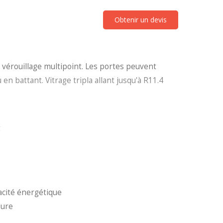
Obtenir un devis
 vérouillage multipoint. Les portes peuvent
 en battant. Vitrage tripla allant jusqu'à R11.4
t
ces PassivHaus
e
le
ible
cacité énergétique
eure