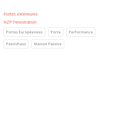
Portes extérieures
NZP Fenestration
Portes Européenees
Porte
Performance
Passivhaus
Maison Passive