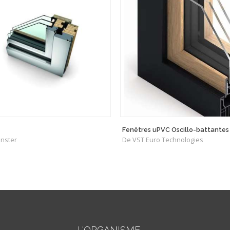
Fenêtres uPVC Oscillo-battantes
nster
De VST Euro Technologies
L'ORGANISME