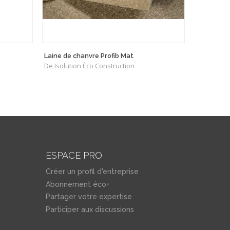
Laine de chanvre Profib Mat
SOPRA-XP
De Isolution Éco Construction
De RESIST
ESPACE PRO
Créer un profil d'entreprise
Abonnement éco+
Partager votre expertise
Participer aux discussions