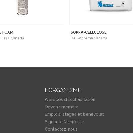
C FOAM
SOPRA-CELLULOSE
 Blaas Canada
De Soprema Canada
L'ORGANISME
À propos d'Écohabitation
Devenir membre
Emplois, stages et bénévolat
Signer le Manifeste
Contactez-nous