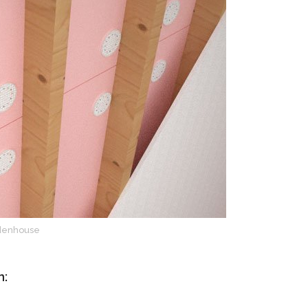
denhouse
n: