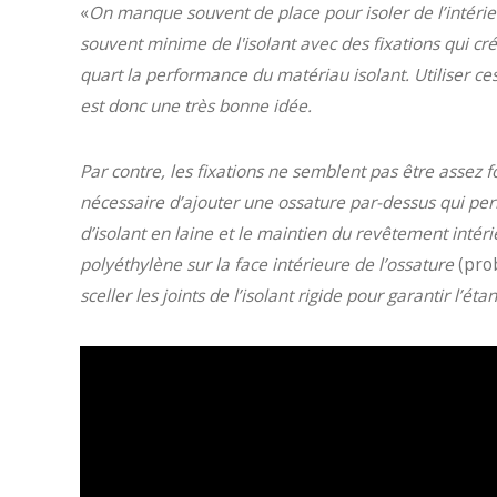
«
On manque souvent de place pour isoler de l’intéri
souvent minime de l'isolant avec des fixations qui cr
quart la performance du matériau isolant. Utiliser ces
est donc une très bonne idée.
Par contre, les fixations ne semblent pas être assez 
nécessaire d’ajouter une ossature par-dessus qui perm
d’isolant en laine et le maintien du revêtement intéri
polyéthylène sur la face intérieure de l’ossature
(pro
sceller les joints de l’isolant rigide pour garantir l’étanc