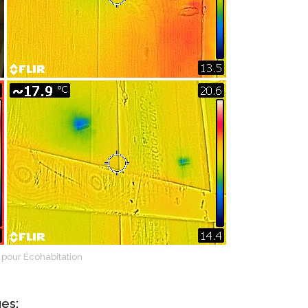
 pour Écohabitation
es: