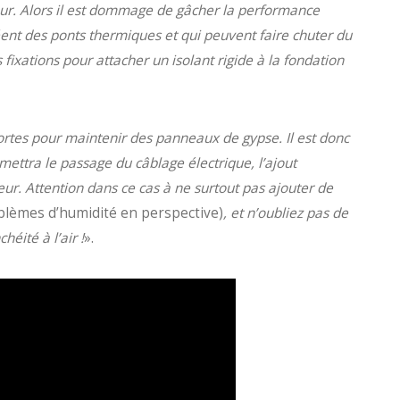
eur. Alors il est dommage de gâcher la performance
éent des ponts thermiques et qui peuvent faire chuter du
 fixations pour attacher un isolant rigide à la fondation
fortes pour maintenir des panneaux de gypse. Il est donc
ettra le passage du câblage électrique, l’ajout
eur. Attention dans ce cas à ne surtout pas ajouter de
blèmes d’humidité en perspective)
, et n’oubliez pas de
héité à l’air !
».