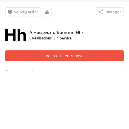
Sauvegarder
Partager
À Hauteur d'homme (Hh)
6 Réalisations
1 Service
Voir cette entreprise
Butternut
Cuisine, Gatineau (Outaouais)
Recherches associées
Cuisine
Gatineau (Outaouais)
Armoire
Design
Sur-mesure
Corian
Fenix