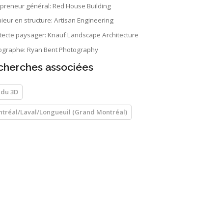
epreneur général: Red House Building
ieur en structure: Artisan Engineering
itecte paysager: Knauf Landscape Architecture
ographe: Ryan Bent Photography
cherches associées
du 3D
tréal/Laval/Longueuil (Grand Montréal)