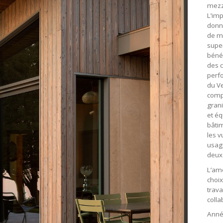
mezz
L’imp
donna
de m
supe
bénéf
des c
perf
du Ve
comp
grani
et éq
bâti
les v
usage
deux
L’amé
choix
trava
coll
Anné