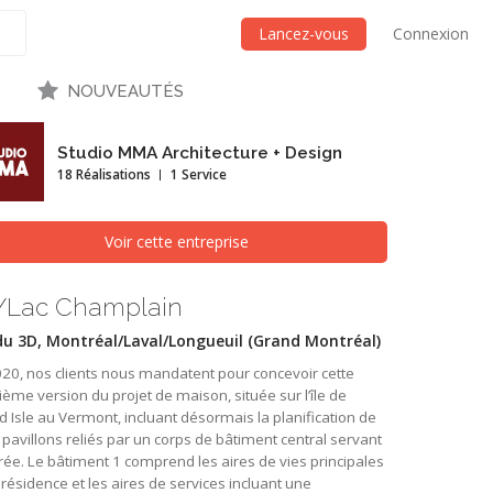
Lancez-vous
Connexion
NOUVEAUTÉS
Studio MMA Architecture + Design
18 Réalisations
1 Service
Voir cette entreprise
/Lac Champlain
u 3D, Montréal/Laval/Longueuil (Grand Montréal)
20, nos clients nous mandatent pour concevoir cette
ème version du projet de maison, située sur l’île de
 Isle au Vermont, incluant désormais la planification de
pavillons reliés par un corps de bâtiment central servant
rée. Le bâtiment 1 comprend les aires de vies principales
 résidence et les aires de services incluant une