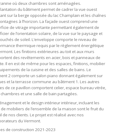
anine où deux chambres sont aménagées.
lantation du bâtiment permet de cadrer la vue ouest
nt sur la berge opposée du lac Champlain et les chaînes
ontagnes à l’horizon. La façade ouest comprend une
rficie de vitrage importante permettant également de
icier de l’orientation solaire, de la vue sur le paysage et
ouchés de soleil. L’enveloppe comporte le niveau de
ormance thermique requis par le règlement énergétique
rmont. Les finitions extérieures au toit et aux murs
ortent des revêtements en acier, bois et panneaux de
te. Il en est de même pour les espaces, finitions, mobilier
uipements de la cuisine et des salles de bains. Le
ment 2 comporte un salon piano donnant également sur
ues et la terrasse commune au bâtiment 1. Les autres
s de ce pavillon comportent celier, espace bureau vitrée,
 chambres et une salle de bain partagées.
nagement et le design intérieur intérieur, incluant les
 de mobiliers de l’ensemble de la maison sont le fruit du
il de nos clients. Le projet est réalisé avec nos
aborateurs du Vermont.
es de construction 2021-2023