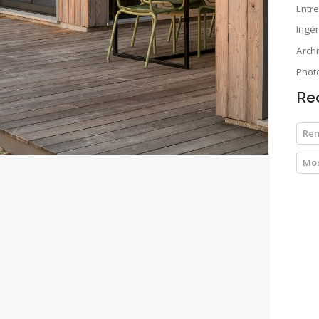
Entr
Ingén
Arch
Phot
Re
Ren
Mon