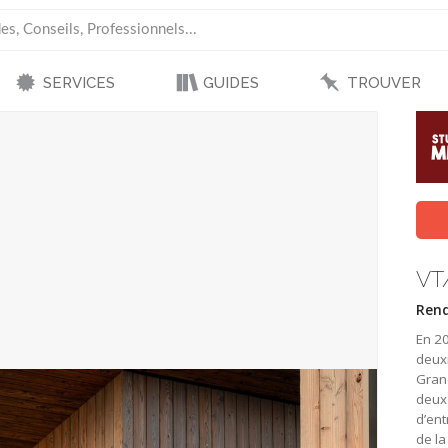
SERVICES
GUIDES
TROUVER
VT
Rend
En 20
deuxi
Grand
deux 
d’ent
de la