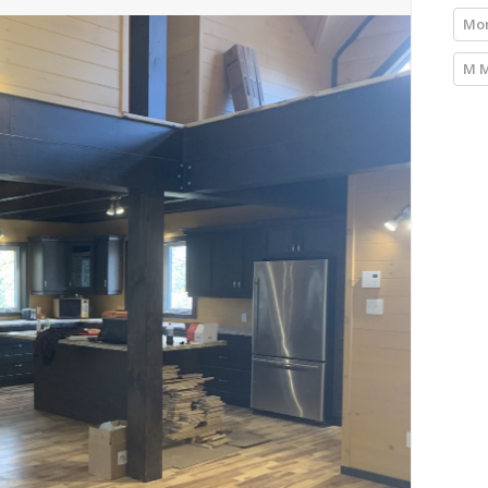
Mon
M M