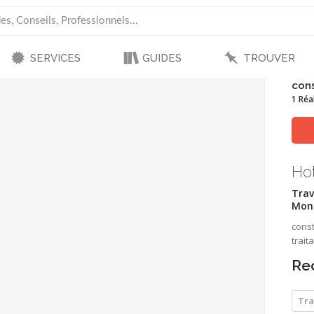
SERVICES
GUIDES
TROUVER
cons
1 Réa
Ho
Trav
Mont
const
trait
Re
Tra