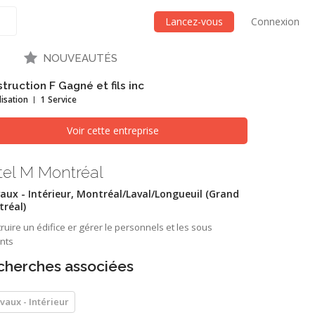
Lancez-vous
Connexion
NOUVEAUTÉS
truction F Gagné et fils inc
lisation
1 Service
Voir cette entreprise
tel M Montréal
aux - Intérieur, Montréal/Laval/Longueuil (Grand
réal)
ruire un édifice er gérer le personnels et les sous
ants
cherches associées
vaux - Intérieur