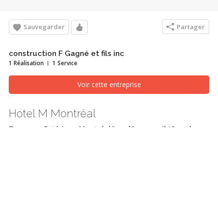
Sauvegarder
Partager
construction F Gagné et fils inc
1 Réalisation
1 Service
Voir cette entreprise
Hotel M Montréal
Travaux - Extérieur, Montréal/Laval/Longueuil (Grand
Montréal)
construire un édifice er gérer le personnels et les sous traitants
Recherches associées
Travaux - Extérieur
Montréal/Laval/Longueuil (Grand Montréal)
M Montreall