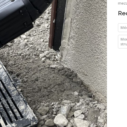
mezza
Re
Méc
Mon
str