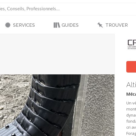
SERVICES
GUIDES
TROUVER
Alt
Méca
Un vé
mont
dyna
fonda
cri a
Forag