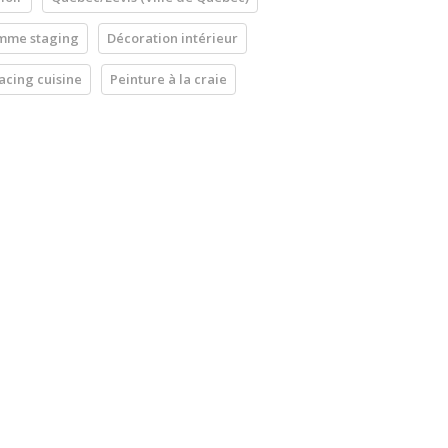
mme staging
Décoration intérieur
acing cuisine
Peinture à la craie