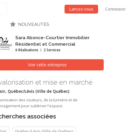
Lancez-vous
Connexion
NOUVEAUTÉS
Sara Abonce-Courtier Immobilier
Résidentiel et Commercial
6 Réalisations
2 Services
Voir cette entreprise
valorisation et mise en marché
oir, Québec/Lévis (Ville de Québec)
nisation des couleurs, de la lumière et de
énagement pour sublimer l'espace.
cherches associées
loir
Québec/Lévis (Ville de Québec)