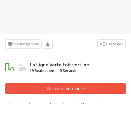
Sauvegarder
Partager
La Ligne Verte toit vert inc.
19 Réalisations
5 Services
Voir cette entreprise
Modulaire - milieu institutionnel
Travaux - Intérieur, Montréal/Laval/Longueuil (Grand
Montréal)
Ce mur modulaire en pots de 54 pi.ca est composé de anthurium,