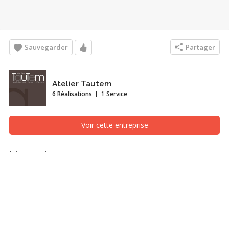
Sauvegarder
Partager
Atelier Tautem
6 Réalisations
1 Service
Voir cette entreprise
Nouvelle mezzanine avec terrasse en
toiture - Plateau-Mont-Royal
Toit terrasse, Montréal/Laval/Longueuil (Grand Montréal)
Recherches associées